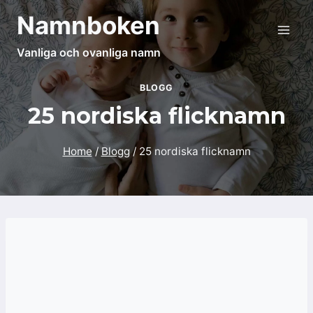
Skip
Namnboken
to
content
Vanliga och ovanliga namn
BLOGG
25 nordiska flicknamn
Home
/
Blogg
/
25 nordiska flicknamn