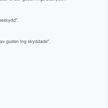
beskydd”.
n av guden Ing skyddade”.