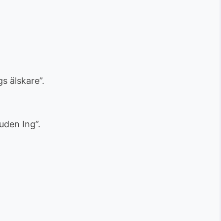
s älskare”.
den Ing”.