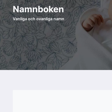
Skip
Namnboken
to
content
Vanliga och ovanliga namn