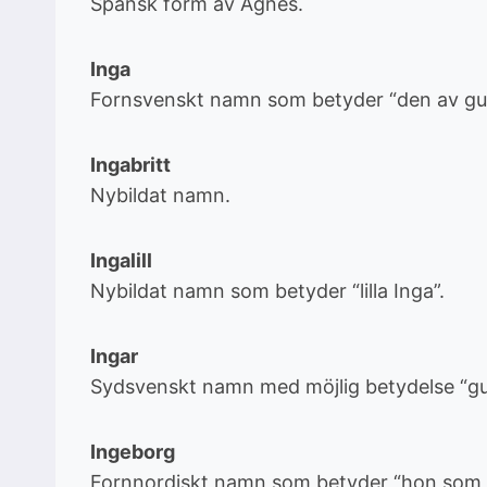
Spansk form av Agnes.
Inga
Fornsvenskt namn som betyder “den av gu
Ingabritt
Nybildat namn.
Ingalill
Nybildat namn som betyder “lilla Inga”.
Ingar
Sydsvenskt namn med möjlig betydelse “g
Ingeborg
Fornnordiskt namn som betyder “hon som s