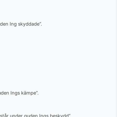
den Ing skyddade”.
uden Ings kämpe”.
tår under guden Ings beskydd”.