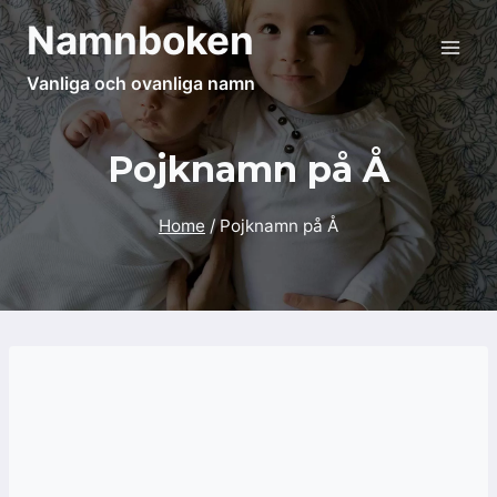
Skip
Namnboken
to
content
Vanliga och ovanliga namn
Pojknamn på Å
Home
/
Pojknamn på Å