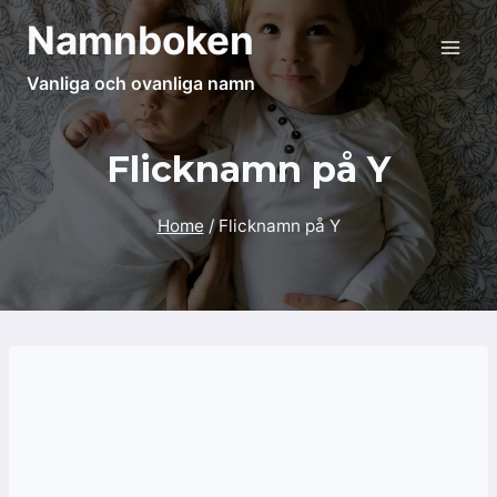
Skip
Namnboken
to
content
Vanliga och ovanliga namn
Flicknamn på Y
Home
/
Flicknamn på Y