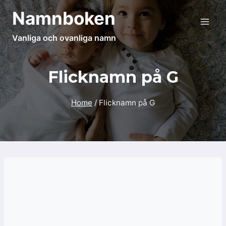
Skip
Namnboken
to
content
Vanliga och ovanliga namn
Flicknamn på G
Home
/
Flicknamn på G