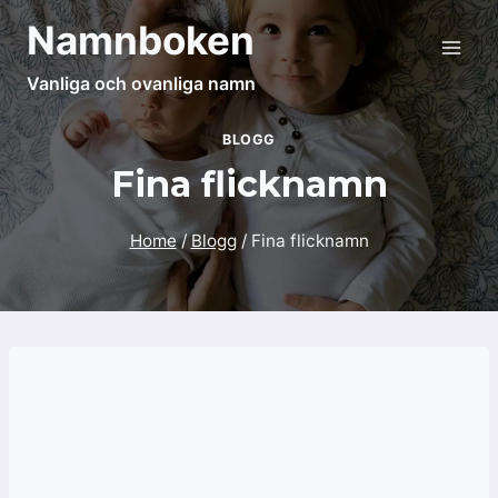
Skip
Namnboken
to
content
Vanliga och ovanliga namn
BLOGG
Fina flicknamn
Home
/
Blogg
/
Fina flicknamn