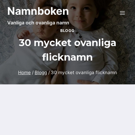
Skip
Namnboken
to
content
Vanliga och ovanliga namn
BLOGG
30 mycket ovanliga
flicknamn
Home
/
Blogg
/
30 mycket ovanliga flicknamn