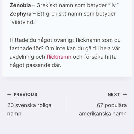
Zenobia
– Grekiskt namn som betyder ”liv.”
Zephyra
– Ett grekiskt namn som betyder
”västvind.”
Hittade du något ovanligt flicknamn som du
fastnade för? Om inte kan du gå till hela vår
avdelning och
flicknamn
och försöka hitta
något passande där.
Inläggsnavigering
PREVIOUS
NEXT
20 svenska roliga
67 populära
namn
amerikanska namn