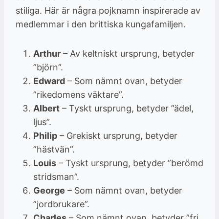
stiliga. Här är några pojknamn inspirerade av
medlemmar i den brittiska kungafamiljen.
Arthur
– Av keltniskt ursprung, betyder
”björn”.
Edward
– Som nämnt ovan, betyder
”rikedomens väktare”.
Albert
– Tyskt ursprung, betyder ”ädel,
ljus”.
Philip
– Grekiskt ursprung, betyder
”hästvän”.
Louis
– Tyskt ursprung, betyder ”berömd
stridsman”.
George
– Som nämnt ovan, betyder
”jordbrukare”.
Charles
– Som nämnt ovan, betyder ”fri