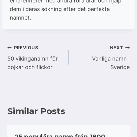
erfarenheter med andra föräldrar och hjälp
dem i deras sökning efter det perfekta
namnet.
Inläggsnavigering
PREVIOUS
NEXT
50 vikinganamn för
Vanliga namn i
pojkar och flickor
Sverige
Similar Posts
25 populära namn från 1800-