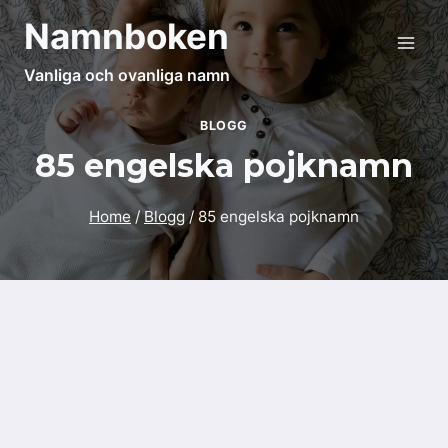
Skip
Namnboken
to
content
Vanliga och ovanliga namn
BLOGG
85 engelska pojknamn
Home
/
Blogg
/
85 engelska pojknamn